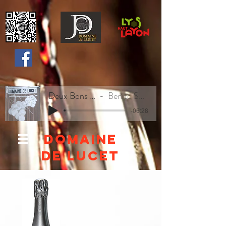
Deux Bons Vins
Benito Sweety
-06:28
Domaine
de lucet