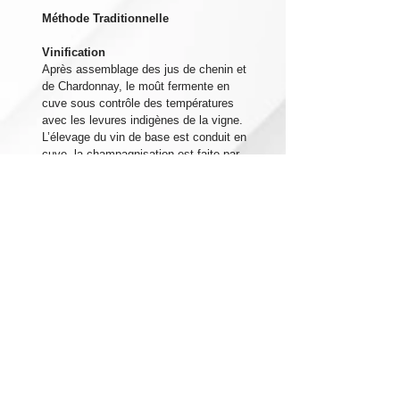
Méthode Traditionnelle
Vinification
Après assemblage des jus de chenin et
de Chardonnay, le moût fermente en
cuve sous contrôle des températures
avec les levures indigènes de la vigne.
L’élevage du vin de base est conduit en
cuve, la champagnisation est faite par
une deuxième fermentation en bouteille.
Le temps de l’élevage sur latte est de 9
mois minimum avant le dégorgement et
la mise en marché.
Dégustation
Disponible en
Brut
et
Demi-sec
Brut
: Très tendre, soyeux, "bulles" d'une
grande finesse.
Demi sec
: Arômes de coings confits.
Accord Mets / Vins
Accompagne parfaitement tous types de
desserts ou à l'apéritif.