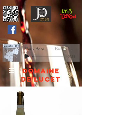
Deux Bons Vins
Benito Sweety
-06:28
Domaine
de lucet