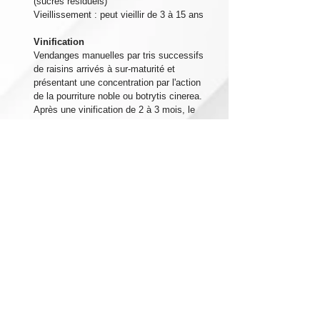
(sucres résiduels)
Vieillissement : peut vieillir de 3 à 15 ans
Vinification
Vendanges manuelles par tris successifs
de raisins arrivés à sur-maturité et
présentant une concentration par l'action
de la pourriture noble ou botrytis cinerea.
Après une vinification de 2 à 3 mois, le
vin est élevé en cuves inox et mis en
bouteilles au mois de mai.
Dégustation
La robe de couleur jaune or évoluera vers
des teintes de vieil or.
Au nez : Il est intense et complexe avec des
arômes de miel et d'acacia associés à des
arômes floraux et des fruits confits.
La bouche est ronde et pleine, parfois
onctueuse mais toujours équilibrée par une
vivacité franche et rafraîchissante.
Accord Mets / Vins
A boire en apéritif, sur un foie gras en
terrine ou sur des desserts ou bien