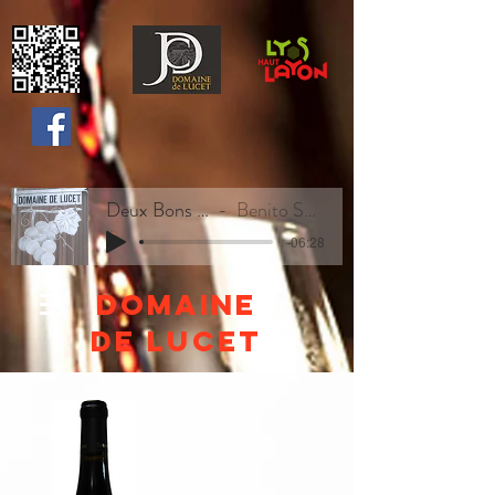
Deux Bons Vins
Benito Sweety
-06:28
Domaine
de lucet