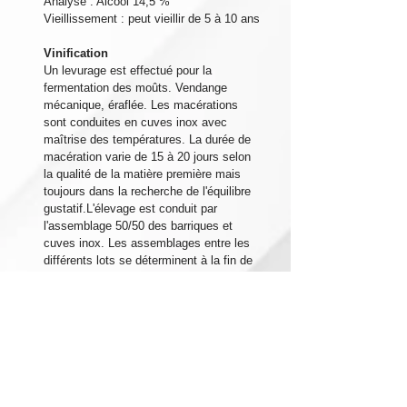
Analyse : Alcool 14,5 %
Vieillissement : peut vieillir de 5 à 10 ans
Vinification
Un levurage est effectué pour la
fermentation des moûts. Vendange
mécanique, éraflée. Les macérations
sont conduites en cuves inox avec
maîtrise des températures. La durée de
macération varie de 15 à 20 jours selon
la qualité de la matière première mais
toujours dans la recherche de l'équilibre
gustatif.L'élevage est conduit par
l'assemblage 50/50 des barriques et
cuves inox. Les assemblages entre les
différents lots se déterminent à la fin de
l'été qui suit la récolte puis mis en
bouteille fin septembre.
Dégustation
Il en résulte de somptueux vins d'un
rouge profond, aux notes de violette,
d'iris, de petits fruits rouges et noirs.
Souples en bouches avec des tanins